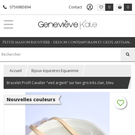
0756985894
Contact
0
0
Petite maison bijoutière - design contemporain et geste artisanal
Accueil
Bijoux équestres Equanimie
Bracelet Profil Cavalier "vieil argent" sur lien gris très clair, bleu
glacier ou coquille d'oeuf modèle #3
Nouvelles couleurs