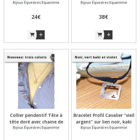
Bijoux Équestres Equanimie
Bijoux Équestres Equanimie
vert tendre ou vert forêt
grise, beige et violette
modèle #3
modèle #7
24
€
38
€
Nouveau: trois coloris
Noir, vert kaki et violet
Collier pendentif Tête à
Bracelet Profil Cavalier "vieil
tête doré avec chaine de
argent" sur lien noir, kaki
Bijoux Équestres Equanimie
Bijoux Équestres Equanimie
couleur grise, beige ou
ou violet modèle #3
violette modèle #7