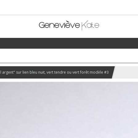
eil argent" sur lien bleu nuit, vert tendre ou vert forêt modèle #3