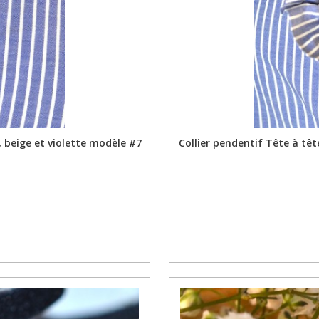
, beige et violette modèle #7
Collier pendentif Tête à têt