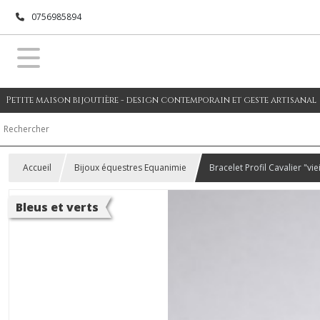
0756985894
Petite maison bijoutière - design contemporain et geste artisanal
Accueil
Bijoux équestres Equanimie
Bracelet Profil Cavalier "vi
Bleus et verts