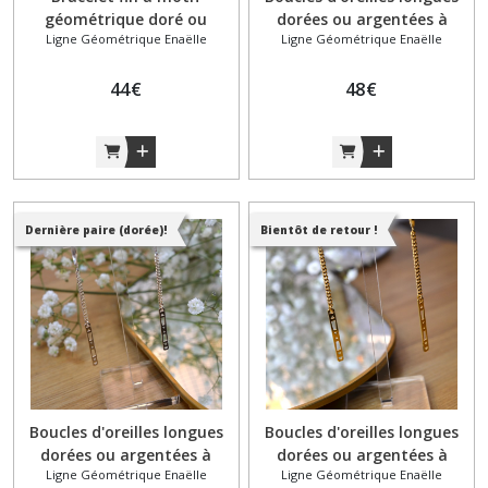
géométrique doré ou
dorées ou argentées à
Ligne Géométrique Enaëlle
Ligne Géométrique Enaëlle
argenté modèle # 4 / Bijoux
motif géométrique modèle
Geneviève Kate
# 5 / Bijoux Geneviève Kate
44
€
48
€
Dernière paire (dorée)!
Bientôt de retour !
Boucles d'oreilles longues
Boucles d'oreilles longues
dorées ou argentées à
dorées ou argentées à
Ligne Géométrique Enaëlle
Ligne Géométrique Enaëlle
motif géométrique modèle
motif géométrique modèle