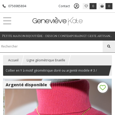
0756985894
Contact
0
0
Petite maison bijoutière - design contemporain et geste artisanal
Accueil
Ligne géométrique Enaëlle
Collier en Y à motif géométrique doré ou argenté modèle # 3 /
Bijoux Geneviève Kate
Argenté disponible