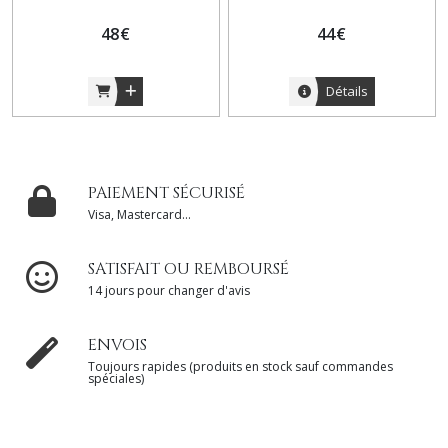
# 6 / Bijoux Geneviève Kate
#7 / Bijoux Geneviève Kate
48
€
44
€
Détails
PAIEMENT SÉCURISÉ
Visa, Mastercard...
SATISFAIT OU REMBOURSÉ
14 jours pour changer d'avis
ENVOIS
Toujours rapides (produits en stock sauf commandes
spéciales)